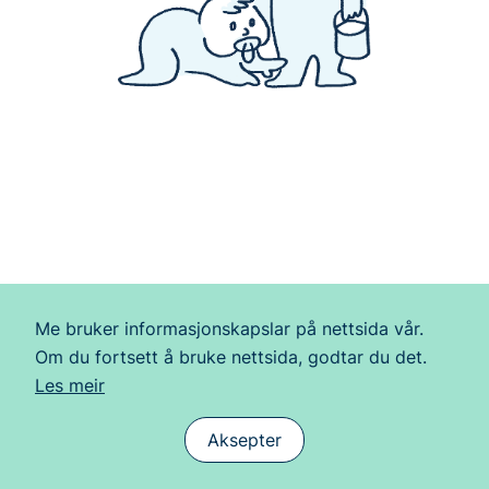
Me bruker informasjonskapslar på nettsida vår. 
Om du fortsett å bruke nettsida, godtar du det.
betreinnsats.no
Les meir
Personvern
Utvikla av
Zpirit
Aksepter